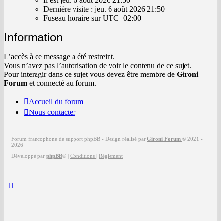
Il est jeu. 6 août 2026 21:50
jeu.
Dernière visite : jeu. 6 août 2026 21:50
6
Fuseau horaire sur
UTC+02:00
août
2026
Information
21:50
L’accès à ce message a été restreint.
Vous n’avez pas l’autorisation de voir le contenu de ce sujet.
Pour interagir dans ce sujet vous devez être membre de
Gironi
Forum
et connecté au forum.
Accueil du forum
Nous contacter
Forum francophone de support phpBB - Design réalisé par
Gironi Forum
© 2021 -
2026
Développé par
phpBB
®
|
Conditions
|
Règlement