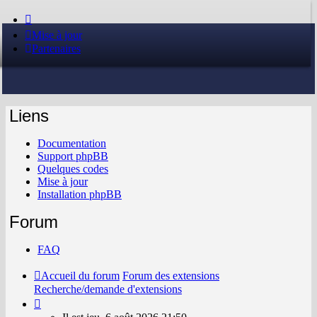
Mise à jour
Partenaires
Liens
Documentation
Support phpBB
Quelques codes
Mise à jour
Installation phpBB
Forum
FAQ
Accueil du forum
Forum des extensions
Recherche/demande d'extensions
Il
est