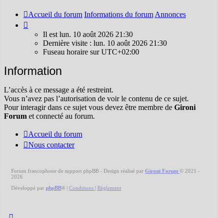
Accueil du forum
Informations du forum
Annonces
Il
est
Il est lun. 10 août 2026 21:30
lun.
Dernière visite : lun. 10 août 2026 21:30
10
Fuseau horaire sur
UTC+02:00
août
2026
Information
21:30
L’accès à ce message a été restreint.
Vous n’avez pas l’autorisation de voir le contenu de ce sujet.
Pour interagir dans ce sujet vous devez être membre de
Gironi
Forum
et connecté au forum.
Accueil du forum
Nous contacter
Forum francophone de support phpBB - Design réalisé par
Gironi Forum
© 2021 -
2026
Développé par
phpBB
®
|
Conditions
|
Règlement