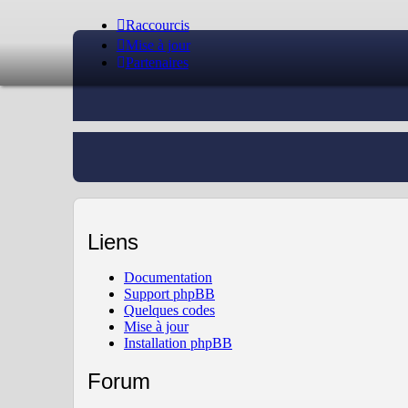
Raccourcis
Mise à jour
Partenaires
Liens
Documentation
Support phpBB
Quelques codes
Mise à jour
Installation phpBB
Forum