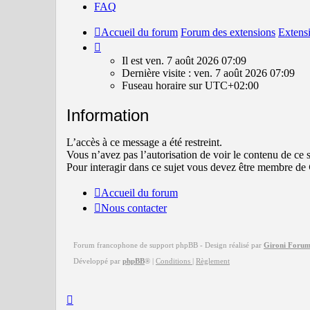
FAQ
Accueil du forum
Forum des extensions
Extens
Il
est
Il est ven. 7 août 2026 07:09
ven.
Dernière visite : ven. 7 août 2026 07:09
7
Fuseau horaire sur
UTC+02:00
août
2026
Information
07:09
L’accès à ce message a été restreint.
Vous n’avez pas l’autorisation de voir le contenu de ce s
Pour interagir dans ce sujet vous devez être membre de
Accueil du forum
Nous contacter
Forum francophone de support phpBB - Design réalisé par
Gironi Foru
Développé par
phpBB
®
|
Conditions
|
Règlement