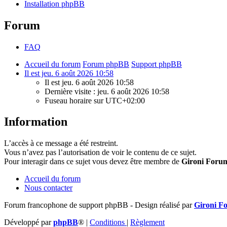
Installation phpBB
Forum
FAQ
Accueil du forum
Forum phpBB
Support phpBB
Il est jeu. 6 août 2026 10:58
Il est jeu. 6 août 2026 10:58
Dernière visite : jeu. 6 août 2026 10:58
Fuseau horaire sur
UTC+02:00
Information
L’accès à ce message a été restreint.
Vous n’avez pas l’autorisation de voir le contenu de ce sujet.
Pour interagir dans ce sujet vous devez être membre de
Gironi Foru
Accueil du forum
Nous contacter
Forum francophone de support phpBB - Design réalisé par
Gironi F
Développé par
phpBB
®
|
Conditions
|
Règlement