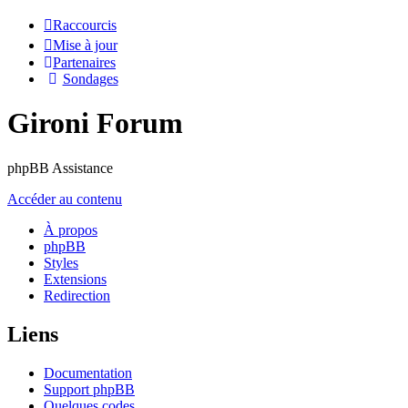
Raccourcis
Mise à jour
Partenaires
Sondages
Gironi Forum
phpBB Assistance
Accéder au contenu
À propos
phpBB
Styles
Extensions
Redirection
Liens
Documentation
Support phpBB
Quelques codes