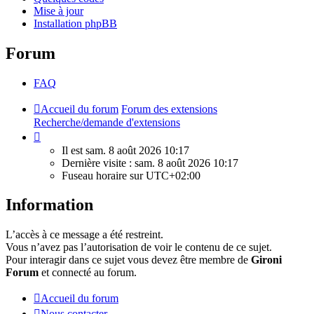
Mise à jour
Installation phpBB
Forum
FAQ
Accueil du forum
Forum des extensions
Recherche/demande d'extensions
Il
est
Il est sam. 8 août 2026 10:17
sam.
Dernière visite : sam. 8 août 2026 10:17
8
Fuseau horaire sur
UTC+02:00
août
2026
Information
10:17
L’accès à ce message a été restreint.
Vous n’avez pas l’autorisation de voir le contenu de ce sujet.
Pour interagir dans ce sujet vous devez être membre de
Gironi
Forum
et connecté au forum.
Accueil du forum
Nous contacter