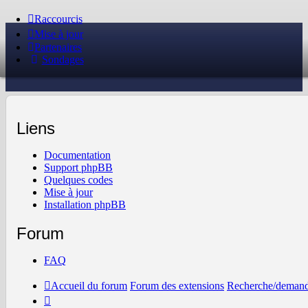
Raccourcis
Mise à jour
Partenaires
Sondages
Liens
Documentation
Support phpBB
Quelques codes
Mise à jour
Installation phpBB
Forum
FAQ
Accueil du forum
Forum des extensions
Recherche/demand
Il