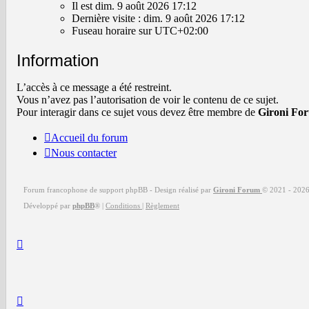
est
Il est dim. 9 août 2026 17:12
dim.
Dernière visite : dim. 9 août 2026 17:12
9
Fuseau horaire sur
UTC+02:00
août
2026
Information
17:12
L’accès à ce message a été restreint.
Vous n’avez pas l’autorisation de voir le contenu de ce sujet.
Pour interagir dans ce sujet vous devez être membre de
Gironi Fo
Accueil du forum
Nous contacter
Forum francophone de support phpBB - Design réalisé par
Gironi Forum
© 2021 -
202
Développé par
phpBB
®
|
Conditions
|
Règlement