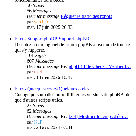
50
Sujets
56
Messages
Dernier message
Réguler le trafic des robots
par
varchar
mar. 17 juin 2025 20:33
Flux -
Support phpBB
Support phpBB
Discutez ici du logiciel de forum phpBB ainsi que de tout ce
qui s'y rapporte.
101
Sujets
607
Messages
Dernier message
Re:
phpBB File Check - Vérifier l…
par
mad
mer. 13 mai 2026 16:45
Flux -
Quelques codes
Quelques codes
Codage personnalisé pour différentes versions de phpBB ainsi
que d'autres scripts utiles.
27
Sujets
62
Messages
Dernier message
Re:
[3.3] Modifier le temps d'édi…
par
NaF
mar. 23 avr. 2024 07:34