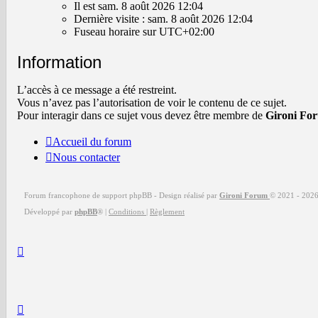
est
Il est sam. 8 août 2026 12:04
sam.
Dernière visite : sam. 8 août 2026 12:04
8
Fuseau horaire sur
UTC+02:00
août
2026
Information
12:04
L’accès à ce message a été restreint.
Vous n’avez pas l’autorisation de voir le contenu de ce sujet.
Pour interagir dans ce sujet vous devez être membre de
Gironi Fo
Accueil du forum
Nous contacter
Forum francophone de support phpBB - Design réalisé par
Gironi Forum
© 2021 -
202
Développé par
phpBB
®
|
Conditions
|
Règlement