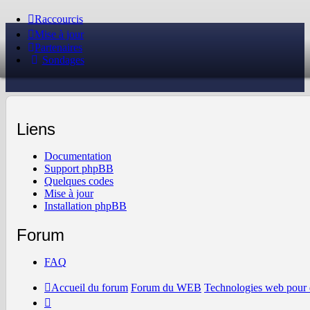
Raccourcis
Mise à jour
Partenaires
Sondages
Liens
Documentation
Support phpBB
Quelques codes
Mise à jour
Installation phpBB
Forum
FAQ
Accueil du forum
Forum du WEB
Technologies web pour 
Il