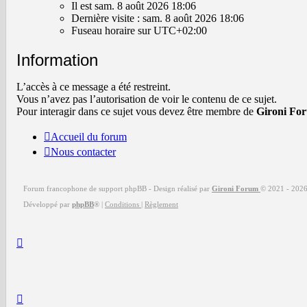
est
Il est sam. 8 août 2026 18:06
sam.
Dernière visite : sam. 8 août 2026 18:06
8
Fuseau horaire sur
UTC+02:00
août
2026
Information
18:06
L’accès à ce message a été restreint.
Vous n’avez pas l’autorisation de voir le contenu de ce sujet.
Pour interagir dans ce sujet vous devez être membre de
Gironi Fo
Accueil du forum
Nous contacter
Forum francophone de support phpBB - Design réalisé par
Gironi Forum
© 2021 -
202
Développé par
phpBB
®
|
Conditions
|
Règlement