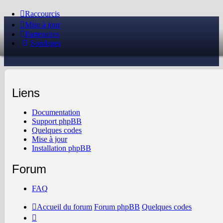
Raccourcis
Mise à jour
Partenaires
Sondages
Liens
Documentation
Support phpBB
Quelques codes
Mise à jour
Installation phpBB
Forum
FAQ
Accueil du forum
Forum phpBB
Quelques codes
Il