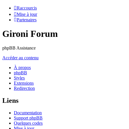
Raccourcis
Mise à jour
Partenaires
Gironi Forum
phpBB Assistance
Accéder au contenu
À propos
phpBB
Styles
Extensions
Redirection
Liens
Documentation
Support phpBB
Quelques codes
Mise à jour