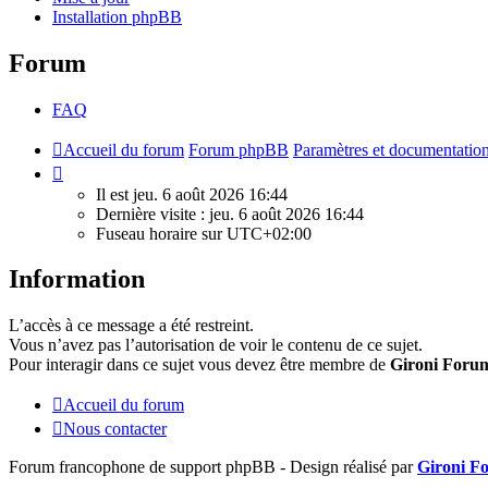
Installation phpBB
Forum
FAQ
Accueil du forum
Forum phpBB
Paramètres et documentatio
Il
est
Il est jeu. 6 août 2026 16:44
jeu.
Dernière visite : jeu. 6 août 2026 16:44
6
Fuseau horaire sur
UTC+02:00
août
2026
Information
16:44
L’accès à ce message a été restreint.
Vous n’avez pas l’autorisation de voir le contenu de ce sujet.
Pour interagir dans ce sujet vous devez être membre de
Gironi Foru
Accueil du forum
Nous contacter
Forum francophone de support phpBB - Design réalisé par
Gironi F