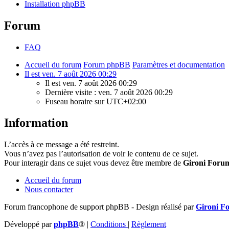
Installation phpBB
Forum
FAQ
Accueil du forum
Forum phpBB
Paramètres et documentation
Il est ven. 7 août 2026 00:29
Il est ven. 7 août 2026 00:29
Dernière visite : ven. 7 août 2026 00:29
Fuseau horaire sur
UTC+02:00
Information
L’accès à ce message a été restreint.
Vous n’avez pas l’autorisation de voir le contenu de ce sujet.
Pour interagir dans ce sujet vous devez être membre de
Gironi Foru
Accueil du forum
Nous contacter
Forum francophone de support phpBB - Design réalisé par
Gironi F
Développé par
phpBB
®
|
Conditions
|
Règlement