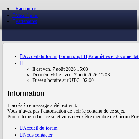
Raccourcis
Mise à jour
Partenaires
Accueil du forum
Forum phpBB
Paramètres et documentat
Il
est
Il est ven. 7 août 2026 15:03
ven.
Dernière visite : ven. 7 août 2026 15:03
7
Fuseau horaire sur
UTC+02:00
août
2026
Information
15:03
L’accès à ce message a été restreint.
Vous n’avez pas l’autorisation de voir le contenu de ce sujet.
Pour interagir dans ce sujet vous devez être membre de
Gironi Fo
Accueil du forum
Nous contacter