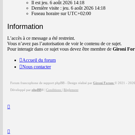
est
Il est jeu. 6 août 2026 14:18
jeu.
Dernière visite : jeu. 6 août 2026 14:18
6
Fuseau horaire sur
UTC+02:00
août
2026
Information
14:18
L’accès à ce message a été restreint.
Vous n’avez pas l’autorisation de voir le contenu de ce sujet.
Pour interagir dans ce sujet vous devez être membre de
Gironi Fo
Accueil du forum
Nous contacter
Forum francophone de support phpBB - Design réalisé par
Gironi Forum
© 2021 -
202
Développé par
phpBB
®
|
Conditions
|
Règlement