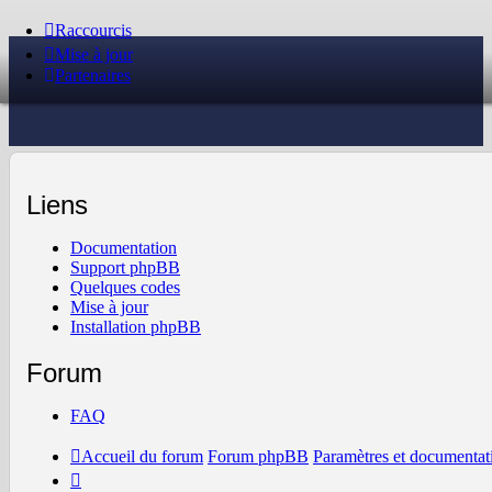
Raccourcis
Mise à jour
Partenaires
Liens
Documentation
Support phpBB
Quelques codes
Mise à jour
Installation phpBB
Forum
FAQ
Accueil du forum
Forum phpBB
Paramètres et documentat
Il