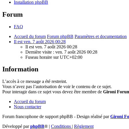
Installation phpBB
Forum
FAQ
Accueil du forum
Forum phpBB
Paramètres et documentation
Il est ven. 7 août 2026 00:28
Il est ven. 7 août 2026 00:28
Dernière visite : ven. 7 août 2026 00:28
Fuseau horaire sur
UTC+02:00
Information
L’accès à ce message a été restreint.
Vous n’avez pas l’autorisation de voir le contenu de ce sujet.
Pour interagir dans ce sujet vous devez être membre de
Gironi Foru
Accueil du forum
Nous contacter
Forum francophone de support phpBB - Design réalisé par
Gironi F
Développé par
phpBB
®
|
Conditions
|
Règlement