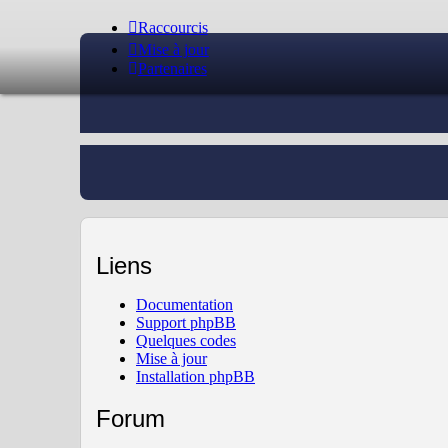
Raccourcis
Mise à jour
Partenaires
Liens
Documentation
Support phpBB
Quelques codes
Mise à jour
Installation phpBB
Forum