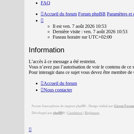
FAQ
Accueil du forum
Forum phpBB
Paramètres et
Il
est
Il est ven. 7 août 2026 10:53
ven.
Dernière visite : ven. 7 août 2026 10:53
7
Fuseau horaire sur
UTC+02:00
août
2026
Information
10:53
L’accès à ce message a été restreint.
Vous n’avez pas l’autorisation de voir le contenu de ce s
Pour interagir dans ce sujet vous devez être membre de
Accueil du forum
Nous contacter
Forum francophone de support phpBB - Design réalisé par
Gironi Foru
Développé par
phpBB
®
|
Conditions
|
Règlement