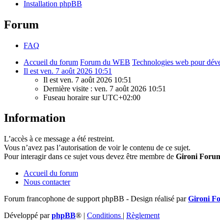
Installation phpBB
Forum
FAQ
Accueil du forum
Forum du WEB
Technologies web pour dév
Il est ven. 7 août 2026 10:51
Il est ven. 7 août 2026 10:51
Dernière visite : ven. 7 août 2026 10:51
Fuseau horaire sur
UTC+02:00
Information
L’accès à ce message a été restreint.
Vous n’avez pas l’autorisation de voir le contenu de ce sujet.
Pour interagir dans ce sujet vous devez être membre de
Gironi Foru
Accueil du forum
Nous contacter
Forum francophone de support phpBB - Design réalisé par
Gironi F
Développé par
phpBB
®
|
Conditions
|
Règlement