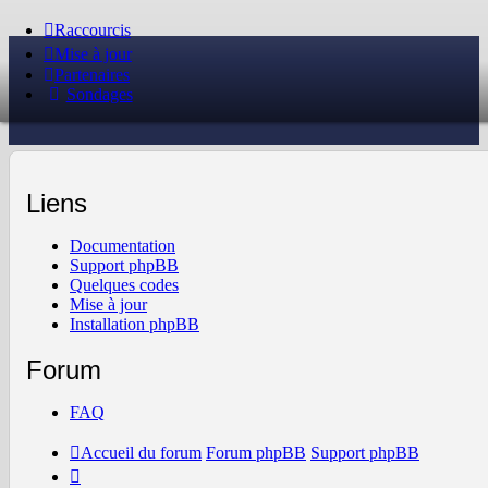
Raccourcis
Mise à jour
Partenaires
Sondages
Liens
Documentation
Support phpBB
Quelques codes
Mise à jour
Installation phpBB
Forum
FAQ
Accueil du forum
Forum phpBB
Support phpBB
Il