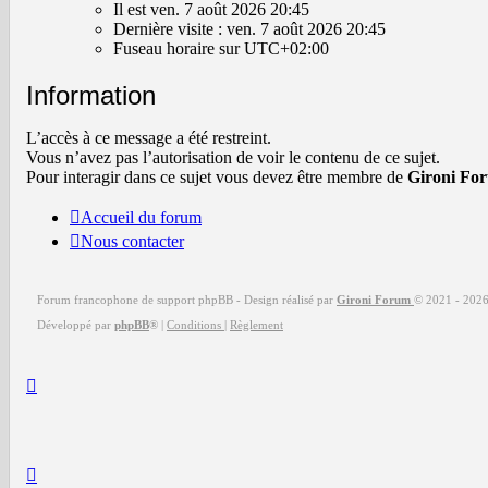
est
Il est ven. 7 août 2026 20:45
ven.
Dernière visite : ven. 7 août 2026 20:45
7
Fuseau horaire sur
UTC+02:00
août
2026
Information
20:45
L’accès à ce message a été restreint.
Vous n’avez pas l’autorisation de voir le contenu de ce sujet.
Pour interagir dans ce sujet vous devez être membre de
Gironi Fo
Accueil du forum
Nous contacter
Forum francophone de support phpBB - Design réalisé par
Gironi Forum
© 2021 -
202
Développé par
phpBB
®
|
Conditions
|
Règlement