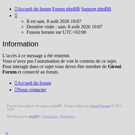
Accueil du forum
Forum phpBB
Support phpBB
Il
est
Il est sam. 8 août 2026 10:07
sam.
Dernière visite : sam. 8 août 2026 10:07
8
Fuseau horaire sur
UTC+02:00
août
2026
Information
10:07
L’accès à ce message a été restreint.
Vous n’avez pas l’autorisation de voir le contenu de ce sujet.
Pour interagir dans ce sujet vous devez être membre de
Gironi
Forum
et connecté au forum.
Accueil du forum
Nous contacter
Forum francophone de support phpBB - Design réalisé par
Gironi Forum
© 2021 -
2026
Développé par
phpBB
®
|
Conditions
|
Règlement