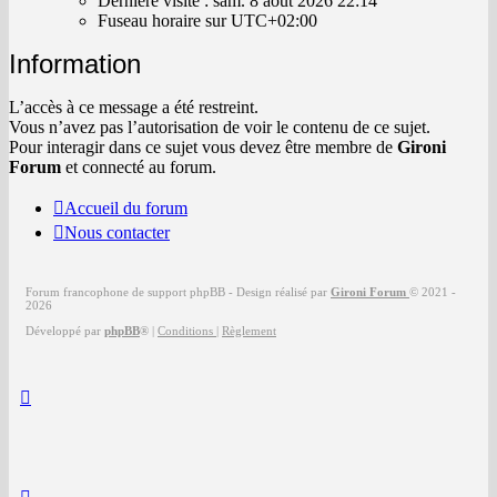
Dernière visite : sam. 8 août 2026 22:14
8
Fuseau horaire sur
UTC+02:00
août
2026
Information
22:14
L’accès à ce message a été restreint.
Vous n’avez pas l’autorisation de voir le contenu de ce sujet.
Pour interagir dans ce sujet vous devez être membre de
Gironi
Forum
et connecté au forum.
Accueil du forum
Nous contacter
Forum francophone de support phpBB - Design réalisé par
Gironi Forum
© 2021 -
2026
Développé par
phpBB
®
|
Conditions
|
Règlement