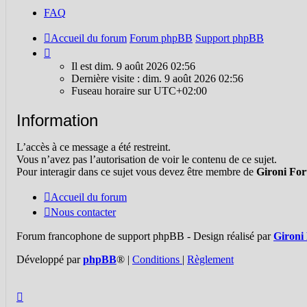
FAQ
Accueil du forum
Forum phpBB
Support phpBB
Il
est
Il est dim. 9 août 2026 02:56
dim.
Dernière visite : dim. 9 août 2026 02:56
9
Fuseau horaire sur
UTC+02:00
août
2026
Information
02:56
L’accès à ce message a été restreint.
Vous n’avez pas l’autorisation de voir le contenu de ce sujet.
Pour interagir dans ce sujet vous devez être membre de
Gironi Fo
Accueil du forum
Nous contacter
Forum francophone de support phpBB - Design réalisé par
Gironi
Développé par
phpBB
®
|
Conditions
|
Règlement