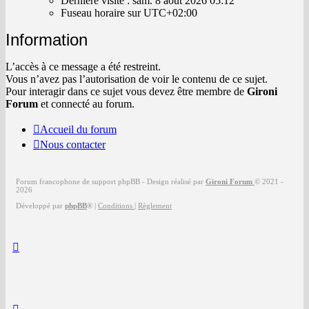
Dernière visite : sam. 8 août 2026 05:12
8
Fuseau horaire sur
UTC+02:00
août
2026
Information
05:12
L’accès à ce message a été restreint.
Vous n’avez pas l’autorisation de voir le contenu de ce sujet.
Pour interagir dans ce sujet vous devez être membre de
Gironi
Forum
et connecté au forum.
Accueil du forum
Nous contacter
Forum francophone de support phpBB - Design réalisé par
Gironi Forum
© 2021 -
2026
Développé par
phpBB
®
|
Conditions
|
Règlement