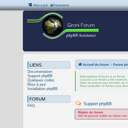
Mise à jour
Partenaires
LIENS
Accueil du forum
Forum p
Documentation
Support phpBB
Informations d’accès à ce forum
Quelques codes
L’accès à ce forum a été restreint.
Vous ne pouvez pas accéder au c
Mise à jour
Pour consulter ce forum vous de
Installation phpBB
FORUM
Support phpBB
FAQ
Règles du forum
Afin de pouvoir traiter au mieux vos