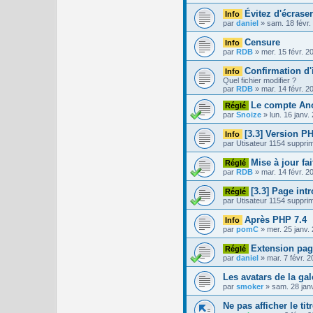
Évitez d'écrase
Info
par
daniel
»
sam. 18 févr.
Censure
Info
par
RDB
»
mer. 15 févr. 2
Confirmation d'
Info
Quel fichier modifier ?
par
RDB
»
mar. 14 févr. 2
Le compte An
Réglé
par
Snoize
»
lun. 16 janv.
[3.3] Version 
Info
par
Utisateur 1154 suppri
Mise à jour fa
Réglé
par
RDB
»
mar. 14 févr. 2
[3.3] Page int
Réglé
par
Utisateur 1154 suppri
Après PHP 7.4
Info
par
pomC
»
mer. 25 janv.
Extension pa
Réglé
par
daniel
»
mar. 7 févr. 
Les avatars de la gal
par
smoker
»
sam. 28 jan
Ne pas afficher le ti