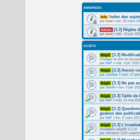
ANNONCES
Index des sujet
Info
par
mad
»
lun. 25 mars 2
[3.3] Règles 
Admin
par
mad
»
dim. 18 juin 20
SUJETS
[3.3] Modifica
Réglé
Changer le nom du dossie
par
NaF
»
mar. 4 juil. 202
[3.3] Aucun co
Réglé
par
smoker
»
sam. 17 jui
[3.3] Ne pas a
Réglé
par
daniel
»
lun. 5 juin 20
[3.3] Taille de
Réglé
par
NaF
»
mer. 31 mai 20
[3.3] Questions
Réglé
gestion des publicati
par
NaF
»
lun. 6 mars 202
[3.3] L'install
Réglé
Installation pbpBB 3.3.10
par
Utisateur 1154 suppri