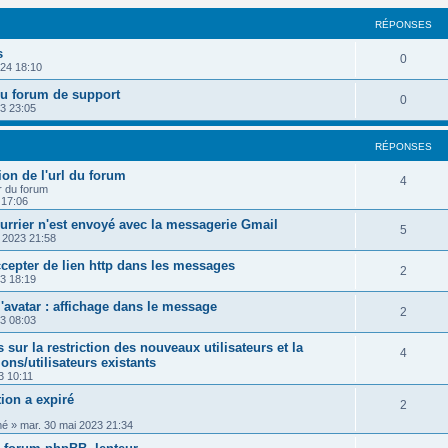
RÉPONSES
s
R
0
024 18:10
é
du forum de support
R
0
23 23:05
p
é
o
RÉPONSES
p
n
tion de l'url du forum
o
R
4
s
r du forum
3 17:06
n
é
e
urrier n'est envoyé avec la messagerie Gmail
s
R
5
p
n 2023 21:58
s
e
é
o
ccepter de lien http dans les messages
R
2
23 18:19
s
p
n
é
 l'avatar : affichage dans le message
o
s
R
2
23 08:03
p
n
e
é
 sur la restriction des nouveaux utilisateurs et la
o
R
4
s
ons/utilisateurs existants
s
p
n
3 10:11
é
e
o
ation a expiré
s
p
R
2
s
n
mé
»
mar. 30 mai 2023 21:34
e
o
é
s