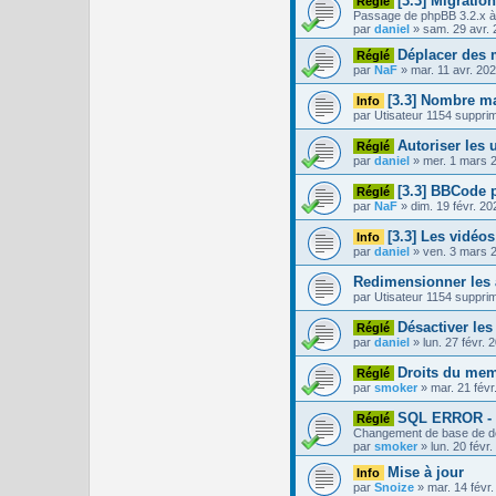
[3.3] Migratio
Réglé
Passage de phpBB 3.2.x à
par
daniel
»
sam. 29 avr.
Déplacer des 
Réglé
par
NaF
»
mar. 11 avr. 20
[3.3] Nombre m
Info
par
Utisateur 1154 suppri
Autoriser les 
Réglé
par
daniel
»
mer. 1 mars 
[3.3] BBCode p
Réglé
par
NaF
»
dim. 19 févr. 2
[3.3] Les vidéo
Info
par
daniel
»
ven. 3 mars 
Redimensionner les 
par
Utisateur 1154 suppri
Désactiver le
Réglé
par
daniel
»
lun. 27 févr. 
Droits du mem
Réglé
par
smoker
»
mar. 21 févr
SQL ERROR - A
Réglé
Changement de base de 
par
smoker
»
lun. 20 févr
Mise à jour
Info
par
Snoize
»
mar. 14 févr