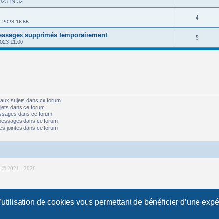
s
2023 19:32
p
s
n
é
e
o
R
4
s
. 2023 16:55
p
s
n
é
e
messages supprimés temporairement
o
R
5
s
2023 11:00
p
s
n
é
e
o
s
p
s
n
e
o
s
s
n
e
eaux sujets dans ce forum
s
s
jets dans ce forum
e
ssages dans ce forum
messages dans ce forum
s
es jointes dans ce forum
m
© 2021 -
2026
l’utilisation de cookies vous permettant de bénéficier d’une exp