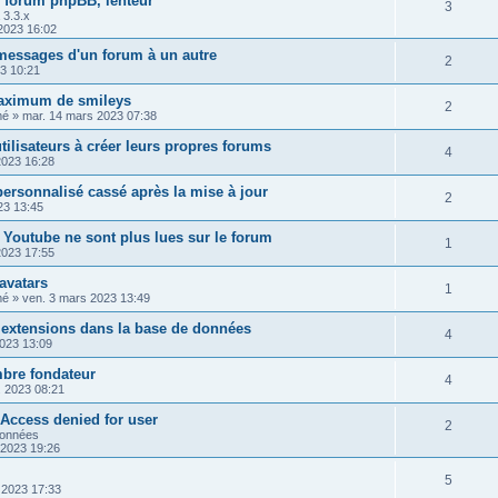
n forum phpBB, lenteur
s
R
3
n
p
 3.3.x
e
 2023 16:02
é
s
o
s
messages d'un forum à un autre
R
2
p
e
n
23 10:21
é
o
s
s
aximum de smileys
R
2
mé
»
mar. 14 mars 2023 07:38
p
n
e
é
utilisateurs à créer leurs propres forums
o
s
R
4
s
2023 16:28
p
n
e
é
ersonnalisé cassé après la mise à jour
o
R
2
s
023 13:45
s
p
n
é
e
s Youtube ne sont plus lues sur le forum
o
R
1
s
2023 17:55
p
s
n
é
e
avatars
o
R
1
s
mé
»
ven. 3 mars 2023 13:49
p
s
n
é
e
s extensions dans la base de données
o
R
4
s
2023 13:09
p
s
n
é
e
bre fondateur
o
R
4
s
. 2023 08:21
p
s
n
é
e
ccess denied for user
o
R
2
s
données
p
s
. 2023 19:26
n
é
e
o
s
R
5
p
. 2023 17:33
s
n