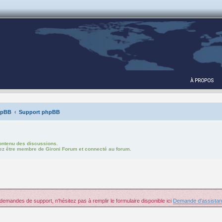
À PROPOS
hpBB
Support phpBB
ontenu des discussions.
vez être membre de
Gironi Forum
et connecté au forum.
 demandes de support, n'hésitez pas à remplir le formulaire disponible ici
Demande d'assista