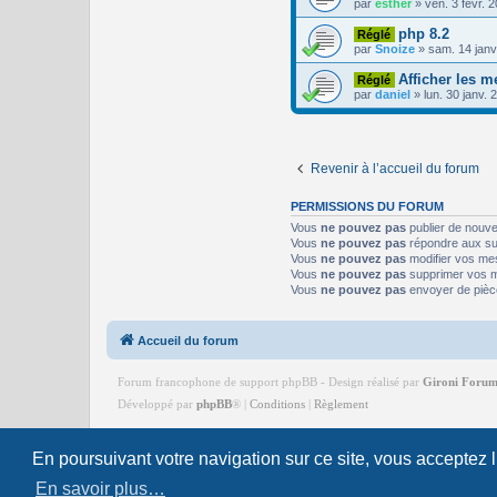
par
esther
»
ven. 3 févr. 
php 8.2
Réglé
par
Snoize
»
sam. 14 janv
Afficher les 
Réglé
par
daniel
»
lun. 30 janv. 
Revenir à l’accueil du forum
PERMISSIONS DU FORUM
Vous
ne pouvez pas
publier de nouv
Vous
ne pouvez pas
répondre aux su
Vous
ne pouvez pas
modifier vos me
Vous
ne pouvez pas
supprimer vos 
Vous
ne pouvez pas
envoyer de pièc
Accueil du forum
Forum francophone de support phpBB - Design réalisé par
Gironi Foru
Développé par
phpBB
®
|
Conditions
|
Règlement
En poursuivant votre navigation sur ce site, vous acceptez 
© Tous droits réservés
Gironi Forum
- Toute reproduction interdite -
Confidentialité
En savoir plus…